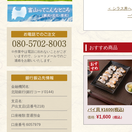
お魚よもやま話
＜ シラス丼へ
一
富山ってどんなとこ?（観光・文化・歴
史）
おすすめ商品
※作業中は電話に出れないことがござ
いますので、ショートメールでのご
連絡をお願いいたします。
金融機関名:
北陸銀行(銀行コード0144)
支店名:
戸出支店(店番号218)
バイ貝 ¥1600(税込)
口座種類:普通預金
¥1,600
価格:
（税込）
口座番号:6057979