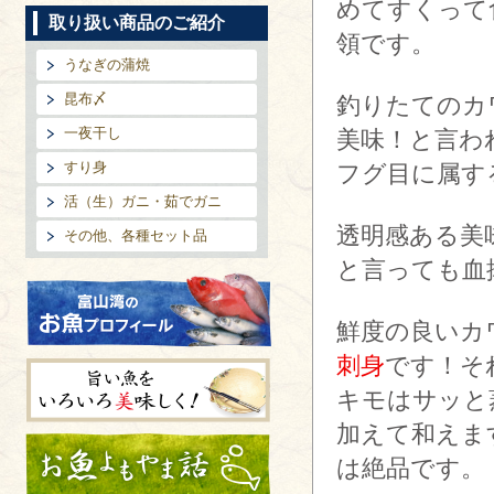
めてすくって
取り扱い商品のご紹介
領です。
うなぎの蒲焼
昆布〆
釣りたてのカ
一夜干し
美味！と言わ
すり身
フグ目に属す
活（生）ガニ・茹でガニ
透明感ある美
その他、各種セット品
と言っても血
鮮度の良いカ
富山湾のお魚プロフィール
刺身
です！そ
キモはサッと
加えて和えま
旨い魚をいろいろ美味しく!
は絶品です。