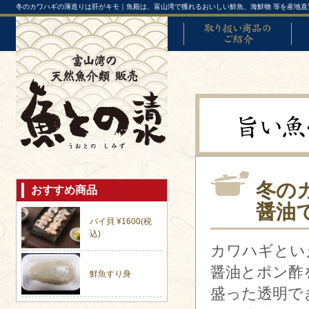
冬のカワハギの薄造りは肝がキモ｜魚殿は、富山湾で獲れるおいしい鮮魚、海鮮物 等を産地直
取り扱い商品のご紹介
富山
冬の
おすすめ商品
醤油
バイ貝 ¥1600(税
込)
カワハギとい
醤油とポン酢
鮮魚すり身
盛った透明で