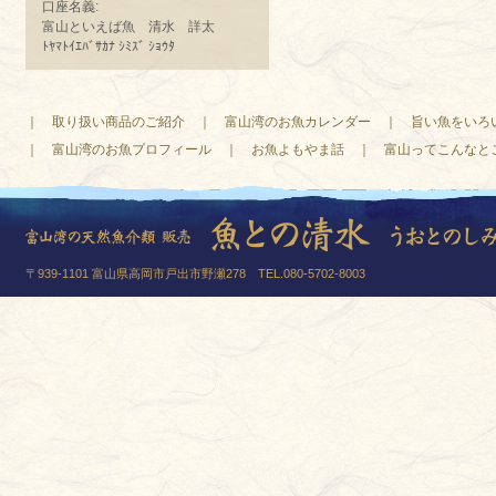
口座名義:
富山といえば魚 清水 詳太
ﾄﾔﾏﾄｲｴﾊﾞｻｶﾅ ｼﾐｽﾞ ｼｮｳﾀ
｜
取り扱い商品のご紹介
｜
富山湾のお魚カレンダー
｜
旨い魚をいろ
｜
富山湾のお魚プロフィール
｜
お魚よもやま話
｜
富山ってこんなと
〒939-1101 富山県高岡市戸出市野瀬278 TEL.080-5702-8003