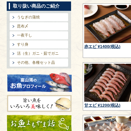
取り扱い商品のご紹介
うなぎの蒲焼
昆布〆
一夜干し
すり身
赤エビ ¥1400(税込)
活（生）ガニ・茹でガニ
その他、各種セット品
富山湾のお魚プロフィール
甘エビ ¥1200(税込)
旨い魚をいろいろ美味しく!