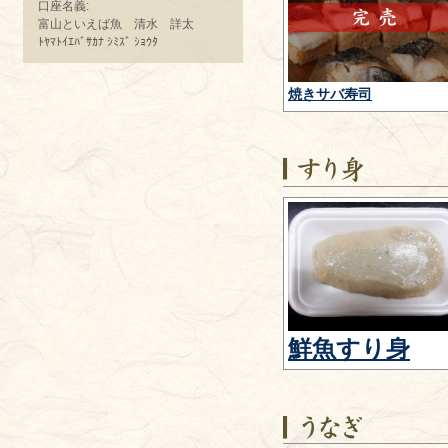
口座名義:
富山といえば魚 清水 詳太
ﾄﾔﾏﾄｲｴﾊﾞｻｶﾅ ｼﾐｽﾞ ｼｮｳﾀ
焼きサバ寿司
鮮魚すり身