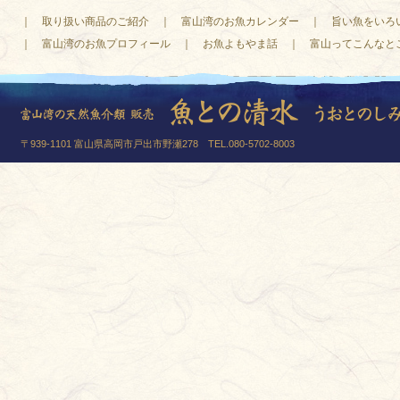
｜
取り扱い商品のご紹介
｜
富山湾のお魚カレンダー
｜
旨い魚をいろ
｜
富山湾のお魚プロフィール
｜
お魚よもやま話
｜
富山ってこんなと
〒939-1101 富山県高岡市戸出市野瀬278 TEL.080-5702-8003