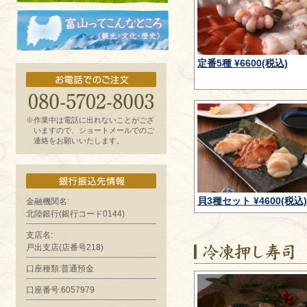
お魚よもやま話
富山ってどんなとこ?（観光・文化・歴
定番5種 ¥6600(税込)
史）
※作業中は電話に出れないことがござ
いますので、ショートメールでのご
連絡をお願いいたします。
貝3種セット ¥4600(税込)
金融機関名:
北陸銀行(銀行コード0144)
支店名:
戸出支店(店番号218)
口座種類:普通預金
口座番号:6057979