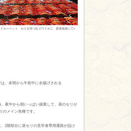
ッドカーペット セリを待つ紅ズワイガニ 新湊漁港にて>
では、未明から午前中に水揚げされる
時。夜中から朝いっぱい操業して、昼のセリが
リのメイン魚種です。
、2階部分に昼セリの見学者専用通路が設け