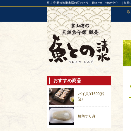
富山湾 新湊漁港市場の昼のセリ～底物と釣り物が中心～｜魚殿
取り扱
おすすめ商品
バイ貝 ¥1600(税
込)
鮮魚すり身