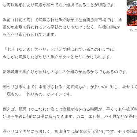
な海底地形にあり漁場が極めて近い環境であることが特徴です。
浜前（目前の海）で漁獲された魚介類が主な新湊漁港市場では、通
常の魚市場で行われている早朝のセリ市だけでなく、午後の1時か
<レ
らもセリ市が行われています。
『七時（などき）のセリ』と地元で呼ばれているこのセリでは、
今しがた漁獲したばかりの魚介が次々とセリにかけられます。
新湊漁港の魚介類が新鮮なのはこの仕組みがあるからでもあるのです。
朝セリは未明までに水揚げされる「定置網もの」が多いのに対し、昼セリ
「底もの」「釣りもの」がメインです。
例えば、籠縄（かごなわ）漁では漁船が港を出る時間が、早くても午後10
始まる午後1時前には港に戻ってきます。カニ、エビ類、バイ貝などが昼セ
昼セリは全国的にも珍しく、富山湾では新湊漁港市場だけです。セリ会場は