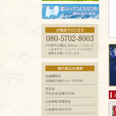
お魚よもやま話
富山ってどんなとこ?（観光・文化・歴
史）
※作業中は電話に出れないことがござ
いますので、ショートメールでのご
連絡をお願いいたします。
金融機関名:
北陸銀行(銀行コード0144)
支店名:
戸出支店(店番号218)
口座種類:普通預金
口座番号:6057979