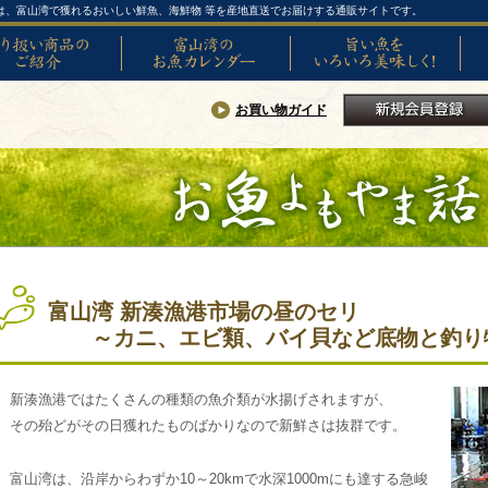
は、富山湾で獲れるおいしい鮮魚、海鮮物 等を産地直送でお届けする通販サイトです。
い商品のご紹介
富山湾のお魚カレンダー
旨い魚をいろいろ美味しく!
SNS
お買い物ガイド
新規会員登録
富山湾 新湊漁港市場の昼のセリ
～カニ、エビ類、バイ貝など底物と釣り
新湊漁港ではたくさんの種類の魚介類が水揚げされますが、
その殆どがその日獲れたものばかりなので新鮮さは抜群です。
富山湾は、沿岸からわずか10～20kmで水深1000mにも達する急峻