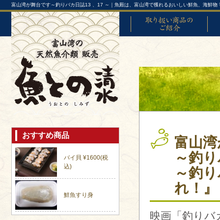
富山湾が舞台です～釣りバカ日誌13 、17 ～｜魚殿は、富山湾で獲れるおいしい鮮魚、海鮮物
取り扱い商品のご紹介
富山
おすすめ商品
富山湾
～釣り
バイ貝 ¥1600(税
込)
～釣り
れ！』
鮮魚すり身
映画「釣りバ