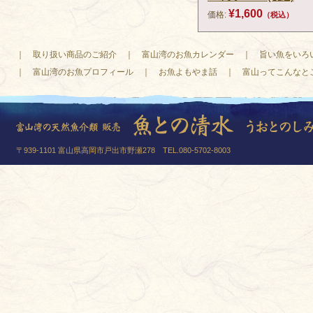
¥1,600
価格:
（税込）
｜
取り扱い商品のご紹介
｜
富山湾のお魚カレンダー
｜
旨い魚をいろ
｜
富山湾のお魚プロフィール
｜
お魚よもやま話
｜
富山ってこんなと
〒939-1101 富山県高岡市戸出市野瀬278 TEL.080-5702-8003