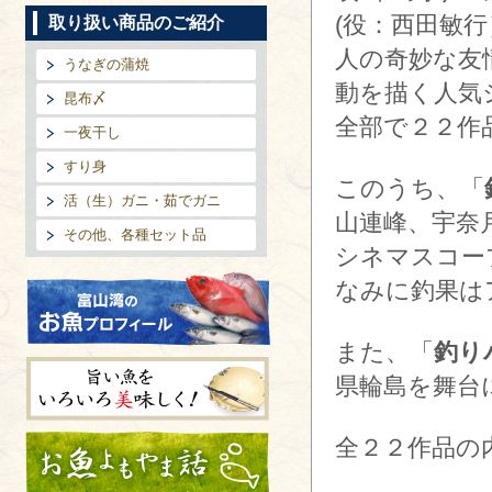
(役：西田敏
取り扱い商品のご紹介
人の奇妙な友
うなぎの蒲焼
動を描く人気
昆布〆
全部で２２作
一夜干し
すり身
このうち、「
活（生）ガニ・茹でガニ
山連峰、宇奈
その他、各種セット品
シネマスコー
なみに釣果は
また、「
釣り
富山湾のお魚プロフィール
県輪島を舞台
旨い魚をいろいろ美味しく!
全２２作品の