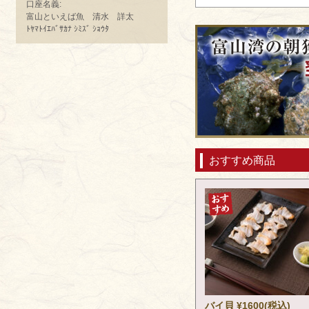
口座名義:
富山といえば魚 清水 詳太
ﾄﾔﾏﾄｲｴﾊﾞｻｶﾅ ｼﾐｽﾞ ｼｮｳﾀ
おすすめ商品
バイ貝 ¥1600(税込)