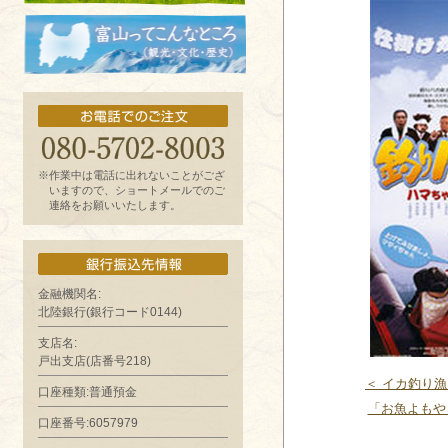
お魚よもやま話
富山ってどんなとこ?（観光・文化・歴
史）
※作業中は電話に出れないことがござ
いますので、ショートメールでのご
連絡をお願いいたします。
金融機関名:
北陸銀行(銀行コード0144)
支店名:
戸出支店(店番号218)
＜ イカ釣り
口座種類:普通預金
「お魚よもや
口座番号:6057979