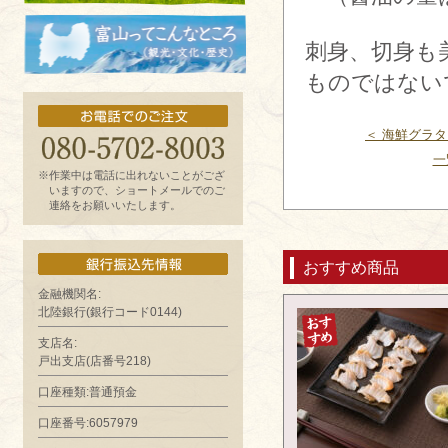
お魚よもやま話
刺身、切身も
ものではない
富山ってどんなとこ?（観光・文化・歴
史）
＜ 海鮮グラ
一
※作業中は電話に出れないことがござ
いますので、ショートメールでのご
連絡をお願いいたします。
おすすめ商品
金融機関名:
北陸銀行(銀行コード0144)
支店名:
戸出支店(店番号218)
口座種類:普通預金
口座番号:6057979