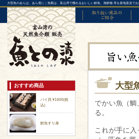
大型魚のあらは、あら煮に｜魚殿は、富山湾で獲れるおいしい鮮魚、海鮮物 等を産地直送でお
取り扱い商品のご紹介
富山
大型
おすすめ商品
バイ貝 ¥1600(税
でかい魚（鯛
込)
る。
鮮魚すり身
これが手に入