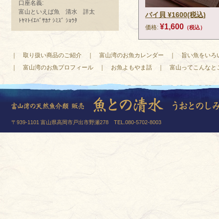
口座名義:
富山といえば魚 清水 詳太
バイ貝 ¥1600(税込)
ﾄﾔﾏﾄｲｴﾊﾞｻｶﾅ ｼﾐｽﾞ ｼｮｳﾀ
¥1,600
価格:
（税込）
｜
取り扱い商品のご紹介
｜
富山湾のお魚カレンダー
｜
旨い魚をいろ
｜
富山湾のお魚プロフィール
｜
お魚よもやま話
｜
富山ってこんなと
〒939-1101 富山県高岡市戸出市野瀬278 TEL.080-5702-8003