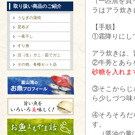
（一匹魚を買
取り扱い商品のご紹介
ラはアラ炊き
うなぎの蒲焼
【手順】
昆布〆
①霜降りにし
一夜干し
すり身
アラ炊きは、
活（生）ガニ・茹でガニ
②牛蒡とあら
その他、各種セット品
砂糖を入れま
③そこからじ
ら少しづつ味
富山湾のお魚プロフィール
④そろそろだ
旨い魚をいろいろ美味しく!
す。
（醤油の量は