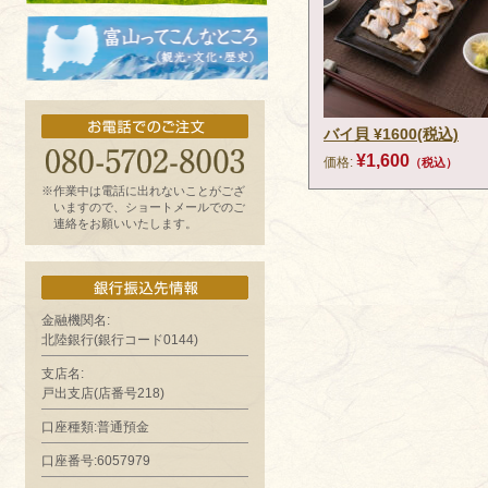
お魚よもやま話
富山ってどんなとこ?（観光・文化・歴
史）
バイ貝 ¥1600(税込)
¥1,600
価格:
（税込）
※作業中は電話に出れないことがござ
いますので、ショートメールでのご
連絡をお願いいたします。
金融機関名:
北陸銀行(銀行コード0144)
支店名:
戸出支店(店番号218)
口座種類:普通預金
口座番号:6057979