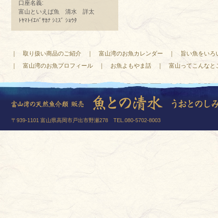
口座名義:
富山といえば魚 清水 詳太
ﾄﾔﾏﾄｲｴﾊﾞｻｶﾅ ｼﾐｽﾞ ｼｮｳﾀ
｜
取り扱い商品のご紹介
｜
富山湾のお魚カレンダー
｜
旨い魚をいろ
｜
富山湾のお魚プロフィール
｜
お魚よもやま話
｜
富山ってこんなと
〒939-1101 富山県高岡市戸出市野瀬278 TEL.080-5702-8003