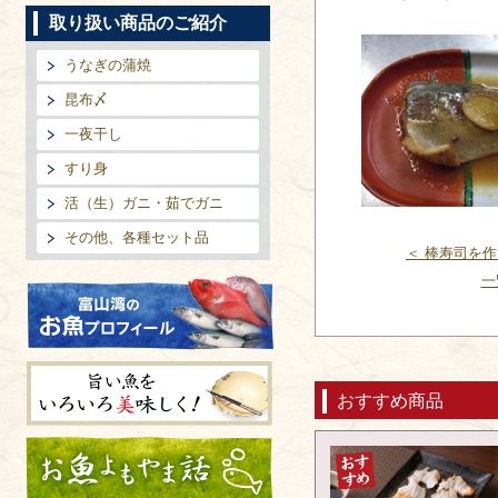
取り扱い商品のご紹介
うなぎの蒲焼
昆布〆
一夜干し
すり身
活（生）ガニ・茹でガニ
その他、各種セット品
＜ 棒寿司を
一
富山湾のお魚プロフィール
おすすめ商品
旨い魚をいろいろ美味しく!