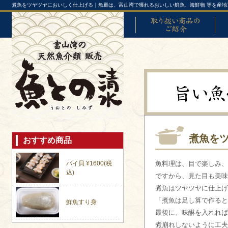
煮魚をツヤツヤにおいしく仕上げる｜魚殿は、富山湾で獲れるおいしい鮮魚、海鮮物 等を産地
取り扱い商品のご紹介
富山
煮魚を
おすすめ商品
バイ貝 ¥1600(税
魚料理は、目で楽しみ、
込)
ですから、見た目も美味
煮魚はツヤツヤに仕上げ
「煮魚は足し算で作ると
鮮魚すり身
最後に、味醂を入れれば
煮崩れしないように工夫