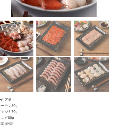
◆内容量：
サーモン80g
メカジキ70g
甘エビ80g
赤海老4尾