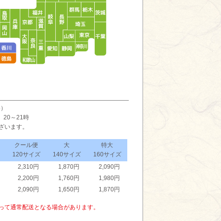
い）
 20～21時
ざいます。
クール便
大
特大
120サイズ
140サイズ
160サイズ
2,310円
1,870円
2,090円
2,200円
1,760円
1,980円
2,090円
1,650円
1,870円
って通常配送となる場合があります。