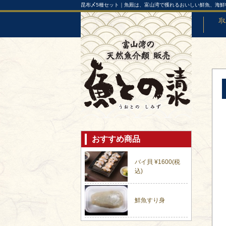
昆布〆5種セット｜魚殿は、富山湾で獲れるおいしい鮮魚、海鮮
取り扱
おすすめ商品
バイ貝 ¥1600(税
込)
鮮魚すり身