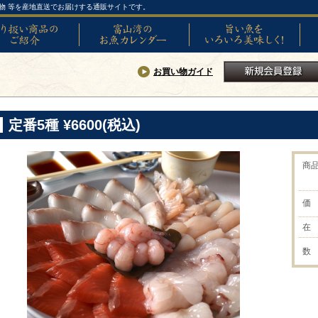
物 等を産地直送でお届けする通販サイトです。
い商品のご紹介
富山湾のお魚カレンダー
旨い魚をいろいろ美味しく!
SNS
お買い物ガイド
新規会員登録
定番5種 ¥6600(税込)
商
価
在
数