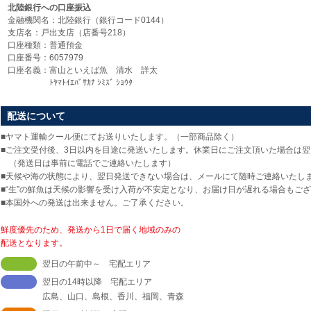
北陸銀行への口座振込
金融機関名：北陸銀行（銀行コード0144）
支店名：戸出支店（店番号218）
口座種類：普通預金
口座番号：6057979
口座名義：富山といえば魚 清水 詳太
ﾄﾔﾏﾄｲｴﾊﾞｻｶﾅ ｼﾐｽﾞ ｼｮｳﾀ
配送について
■ヤマト運輸クール便にてお送りいたします。（一部商品除く）
■ご注文受付後、3日以内を目途に発送いたします。休業日にご注文頂いた場合は
（発送日は事前に電話でご連絡いたします）
■天候や海の状態により、翌日発送できない場合は、メールにて随時ご連絡いたし
■“生”の鮮魚は天候の影響を受け入荷が不安定となり、お届け日が遅れる場合もご
■本国外への発送は出来ません。ご了承ください。
鮮度優先のため、発送から1日で届く地域のみの
配送となります。
翌日の午前中～ 宅配エリア
翌日の14時以降 宅配エリア
広島、山口、島根、香川、福岡、青森