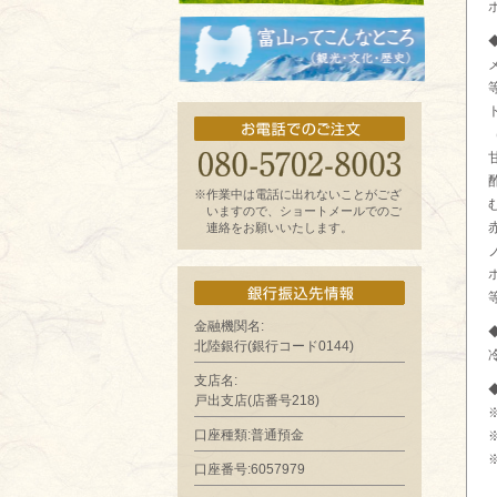
お魚よもやま話
富山ってどんなとこ?（観光・文化・歴
史）
※作業中は電話に出れないことがござ
いますので、ショートメールでのご
連絡をお願いいたします。
金融機関名:
北陸銀行(銀行コード0144)
支店名:
戸出支店(店番号218)
口座種類:普通預金
口座番号:6057979