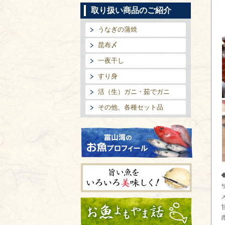
取り扱い商品のご紹介
うなぎの蒲焼
昆布〆
一夜干し
すり身
活（生）ガニ・茹でガニ
その他、各種セット品
富山湾のお魚プロフィール
旨い魚をいろいろ美味しく!