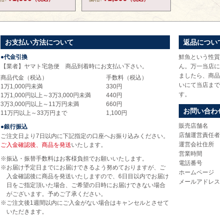
お支払い方法について
返品につい
●代金引換
鮮魚という性質
【業者】ヤマト宅急便 商品到着時にお支払い下さい。
ん。万一当店に
ましたら、商品
商品代金（税込）
手数料（税込）
いにて当店まで
1万1,000円未満
330円
す。
1万1,000円以上～3万3,000円未満
440円
3万3,000円以上～11万円未満
660円
お問い合わ
11万円以上～33万円まで
1,100円
販売店舗名
●銀行振込
店舗運営責任者
ご注文日より7日以内に下記指定の口座へお振り込みください。
運営会社住所
ご入金確認後、商品を発送
いたします。
営業時間
※振込・振替手数料はお客様負担でお願いいたします。
電話番号
※お届け予定日までにお届けできるよう努めておりますが、ご
ホームページ
入金確認後に商品を発送いたしますので、6日目以内でお届け
メールアドレス
日をご指定頂いた場合、ご希望の日時にお届けできない場合
がございます。予めご了承ください。
※ご注文後1週間以内にご入金がない場合はキャンセルとさせて
いただきます。