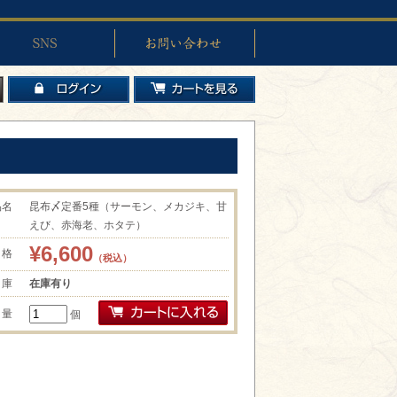
お問い合わせ
ログイン
カートを見る
品名
昆布〆定番5種（サーモン、メカジキ、甘
えび、赤海老、ホタテ）
¥6,600
 格
（税込）
 庫
在庫有り
 量
個