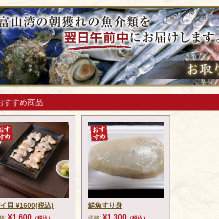
おすすめ商品
イ貝 ¥1600(税込)
鮮魚すり身
¥1,600
¥1,300
格:
価格:
（税込）
（税込）