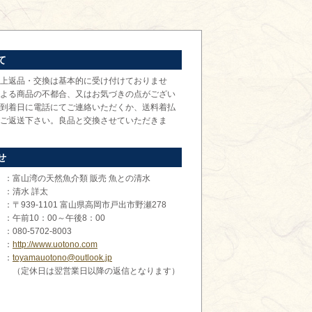
て
上返品・交換は基本的に受け付けておりませ
よる商品の不都合、又はお気づきの点がござい
到着日に電話にてご連絡いただくか、送料着払
ご返送下さい。良品と交換させていただきま
せ
：富山湾の天然魚介類 販売 魚との清水
：清水 詳太
：〒939-1101 富山県高岡市戸出市野瀬278
：午前10：00～午後8：00
：080-5702-8003
：
http://www.uotono.com
：
toyamauotono@outlook.jp
（定休日は翌営業日以降の返信となります）