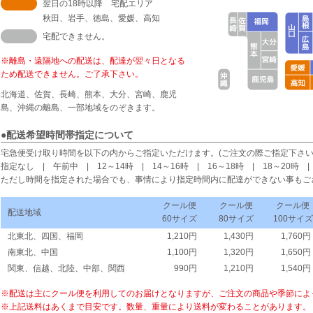
翌日の18時以降 宅配エリア
秋田、岩手、徳島、愛媛、高知
宅配できません。
※離島・遠隔地への配送は、配達が翌々日となる
ため配送できません。ご了承下さい。
北海道、佐賀、長崎、熊本、大分、宮崎、鹿児
島、沖縄の離島、一部地域をのぞきます。
●配送希望時間帯指定について
宅急便受け取り時間を以下の内からご指定いただけます。(ご注文の際ご指定下さ
指定なし | 午前中 | 12～14時 | 14～16時 | 16～18時 | 18～20時 |
ただし時間を指定された場合でも、事情により指定時間内に配達ができない事もご
クール便
クール便
クール便
配送地域
60サイズ
80サイズ
100サイズ
北東北、四国、福岡
1,210円
1,430円
1,760円
南東北、中国
1,100円
1,320円
1,650円
関東、信越、北陸、中部、関西
990円
1,210円
1,540円
※配送は主にクール便を利用してのお届けとなりますが、ご注文の商品や季節によ
※上記送料はあくまで目安です。数量、重量により送料が変わることがあります。