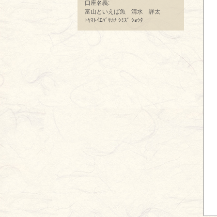
口座名義:
富山といえば魚 清水 詳太
ﾄﾔﾏﾄｲｴﾊﾞｻｶﾅ ｼﾐｽﾞ ｼｮｳﾀ