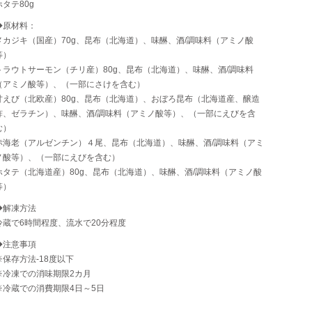
ホタテ80g
◆原材料：
メカジキ（国産）70g、昆布（北海道）、味醂、酒/調味料（アミノ酸
等）
トラウトサーモン（チリ産）80g、昆布（北海道）、味醂、酒/調味料
（アミノ酸等）、（一部にさけを含む）
甘えび（北欧産）80g、昆布（北海道）、おぼろ昆布（北海道産、醸造
酢、ゼラチン）、味醂、酒/調味料（アミノ酸等）、（一部にえびを含
む）
赤海老（アルゼンチン）４尾、昆布（北海道）、味醂、酒/調味料（アミ
ノ酸等）、（一部にえびを含む）
ホタテ（北海道産）80g、昆布（北海道）、味醂、酒/調味料（アミノ酸
等）
◆解凍方法
冷蔵で6時間程度、流水で20分程度
◆注意事項
※保存方法-18度以下
※冷凍での消味期限2カ月
※冷蔵での消費期限4日～5日