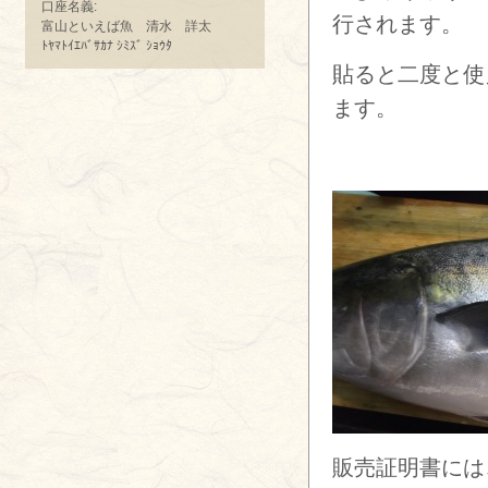
口座名義:
行されます。
富山といえば魚 清水 詳太
ﾄﾔﾏﾄｲｴﾊﾞｻｶﾅ ｼﾐｽﾞ ｼｮｳﾀ
貼ると二度と使
ます。
販売証明書には