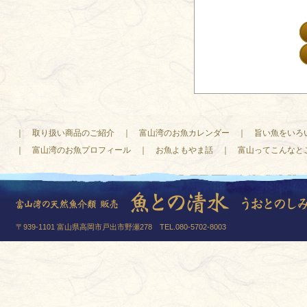
＜
｜
取り扱い商品のご紹介
｜
富山湾のお魚カレンダー
｜
旨い魚をいろ
｜
富山湾のお魚プロフィール
｜
お魚よもやま話
｜
富山ってこんなと
〒939-1101 富山県高岡市戸出市野瀬278 TEL.080-5702-8003