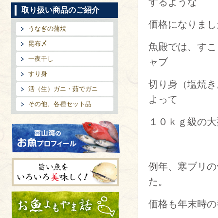
するような
取り扱い商品のご紹介
価格になりまし
うなぎの蒲焼
昆布〆
魚殿では、すこ
一夜干し
ャブ
すり身
切り身（塩焼き
活（生）ガニ・茹でガニ
よって
その他、各種セット品
１０ｋｇ級の大
富山湾のお魚プロフィール
例年、寒ブリの
た。
旨い魚をいろいろ美味しく!
価格も年末時の