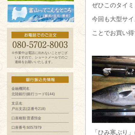
ぜひこのタイミ
お魚よもやま話
今回も大型サイ
富山ってどんなとこ?（観光・文化・歴
ことでお買い得
史）
※作業中は電話に出れないことがござ
いますので、ショートメールでのご
連絡をお願いいたします。
金融機関名:
北陸銀行(銀行コード0144)
支店名:
戸出支店(店番号218)
口座種類:普通預金
口座番号:6057979
「ひみ寒ぶり」