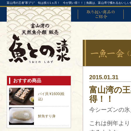
富山湾の王者”寒ブリ” 旬は残り1ヵ月！ 今が買い得！！｜魚殿は、富山湾で獲れるおいしい
取り扱い商品のご紹介
富山
2015.01.31
おすすめ商品
富山湾の王
バイ貝 ¥1600(税
得！！
込)
今シーズンの氷
鮮魚すり身
これは例年より