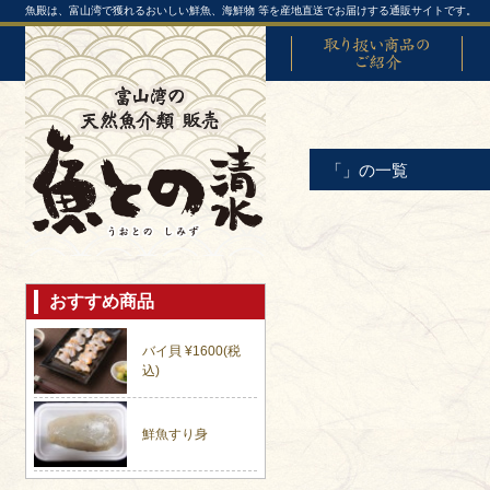
魚殿は、富山湾で獲れるおいしい鮮魚、海鮮物 等を産地直送でお届けする通販サイトです。
取り扱い商品のご紹介
富山
「」の一覧
おすすめ商品
バイ貝 ¥1600(税
込)
鮮魚すり身