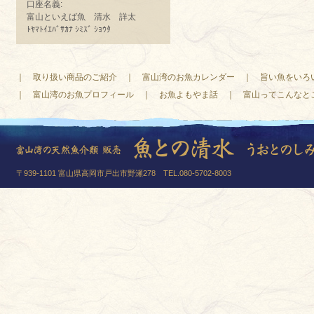
口座名義:
富山といえば魚 清水 詳太
ﾄﾔﾏﾄｲｴﾊﾞｻｶﾅ ｼﾐｽﾞ ｼｮｳﾀ
｜
取り扱い商品のご紹介
｜
富山湾のお魚カレンダー
｜
旨い魚をいろ
｜
富山湾のお魚プロフィール
｜
お魚よもやま話
｜
富山ってこんなと
〒939-1101 富山県高岡市戸出市野瀬278 TEL.080-5702-8003