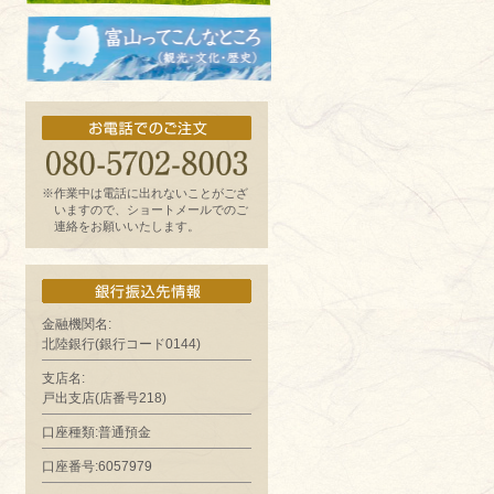
お魚よもやま話
富山ってどんなとこ?（観光・文化・歴
史）
※作業中は電話に出れないことがござ
いますので、ショートメールでのご
連絡をお願いいたします。
金融機関名:
北陸銀行(銀行コード0144)
支店名:
戸出支店(店番号218)
口座種類:普通預金
口座番号:6057979