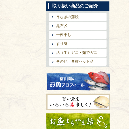
取り扱い商品のご紹介
うなぎの蒲焼
昆布〆
一夜干し
すり身
活（生）ガニ・茹でガニ
その他、各種セット品
富山湾のお魚プロフィール
旨い魚をいろいろ美味しく!