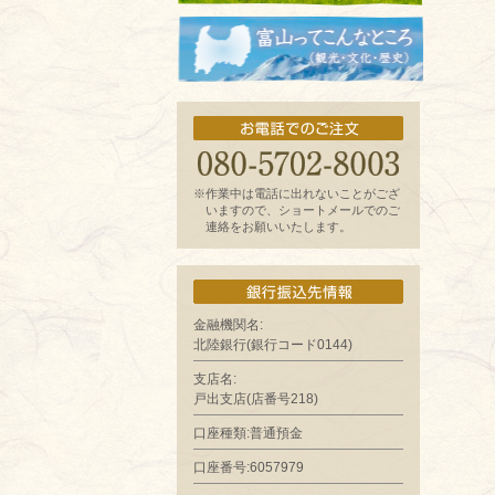
お魚よもやま話
富山ってどんなとこ?（観光・文化・歴
史）
※作業中は電話に出れないことがござ
いますので、ショートメールでのご
連絡をお願いいたします。
金融機関名:
北陸銀行(銀行コード0144)
支店名:
戸出支店(店番号218)
口座種類:普通預金
口座番号:6057979