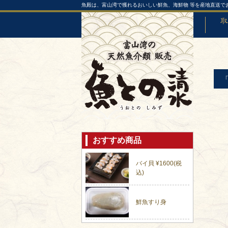
魚殿は、富山湾で獲れるおいしい鮮魚、海鮮物 等を産地直送で
取り扱
おすすめ商品
バイ貝 ¥1600(税
込)
鮮魚すり身