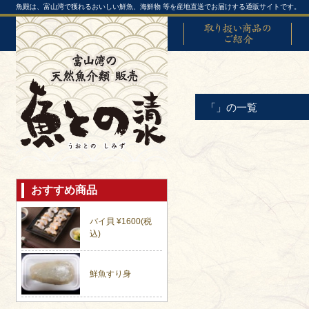
魚殿は、富山湾で獲れるおいしい鮮魚、海鮮物 等を産地直送でお届けする通販サイトです。
取り扱い商品のご紹介
富山
「」の一覧
おすすめ商品
バイ貝 ¥1600(税
込)
鮮魚すり身