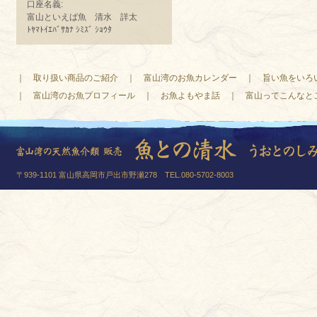
口座名義:
富山といえば魚 清水 詳太
ﾄﾔﾏﾄｲｴﾊﾞｻｶﾅ ｼﾐｽﾞ ｼｮｳﾀ
｜
取り扱い商品のご紹介
｜
富山湾のお魚カレンダー
｜
旨い魚をいろ
｜
富山湾のお魚プロフィール
｜
お魚よもやま話
｜
富山ってこんなと
〒939-1101 富山県高岡市戸出市野瀬278 TEL.080-5702-8003