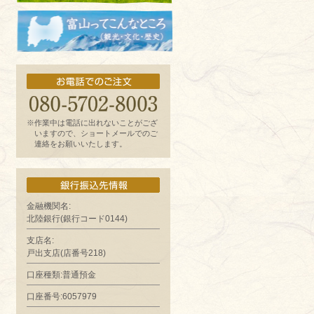
お魚よもやま話
富山ってどんなとこ?（観光・文化・歴
史）
※作業中は電話に出れないことがござ
いますので、ショートメールでのご
連絡をお願いいたします。
金融機関名:
北陸銀行(銀行コード0144)
支店名:
戸出支店(店番号218)
口座種類:普通預金
口座番号:6057979