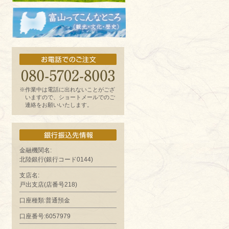
お魚よもやま話
富山ってどんなとこ?（観光・文化・歴
史）
※作業中は電話に出れないことがござ
いますので、ショートメールでのご
連絡をお願いいたします。
金融機関名:
北陸銀行(銀行コード0144)
支店名:
戸出支店(店番号218)
口座種類:普通預金
口座番号:6057979