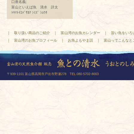
口座名義:
富山といえば魚 清水 詳太
ﾄﾔﾏﾄｲｴﾊﾞｻｶﾅ ｼﾐｽﾞ ｼｮｳﾀ
｜
取り扱い商品のご紹介
｜
富山湾のお魚カレンダー
｜
旨い魚をいろ
｜
富山湾のお魚プロフィール
｜
お魚よもやま話
｜
富山ってこんなと
〒939-1101 富山県高岡市戸出市野瀬278 TEL.080-5702-8003