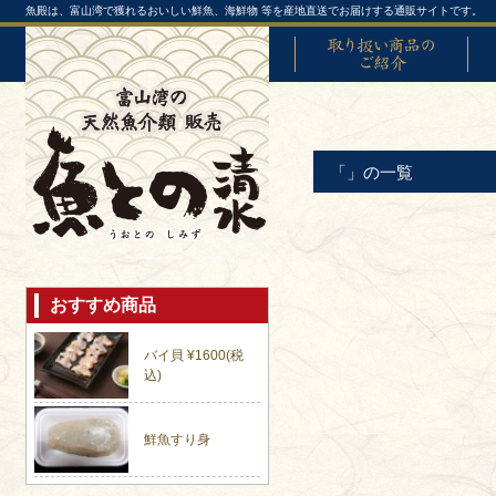
魚殿は、富山湾で獲れるおいしい鮮魚、海鮮物 等を産地直送でお届けする通販サイトです。
取り扱い商品のご紹介
富山
「」の一覧
おすすめ商品
バイ貝 ¥1600(税
込)
鮮魚すり身