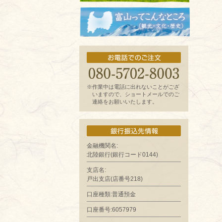
お魚よもやま話
富山ってどんなとこ?（観光・文化・歴
史）
※作業中は電話に出れないことがござ
いますので、ショートメールでのご
連絡をお願いいたします。
金融機関名:
北陸銀行(銀行コード0144)
支店名:
戸出支店(店番号218)
口座種類:普通預金
口座番号:6057979