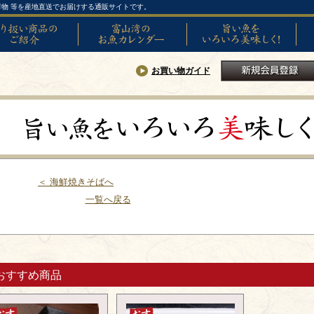
物 等を産地直送でお届けする通販サイトです。
い商品のご紹介
富山湾のお魚カレンダー
旨い魚をいろいろ美味しく!
SNS
お買い物ガイド
新規会員登録
＜ 海鮮焼きそばへ
一覧へ戻る
おすすめ商品