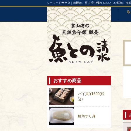
シーフードサラダ｜魚殿は、富山湾で獲れるおいしい鮮魚、海鮮
取り扱
おすすめ商品
バイ貝 ¥1600(税
込)
鮮魚すり身