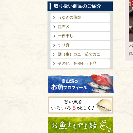
取り扱い商品のご紹介
うなぎの蒲焼
昆布〆
一夜干し
すり身
バ
価
活（生）ガニ・茹でガニ
その他、各種セット品
富山湾のお魚プロフィール
旨い魚をいろいろ美味しく!