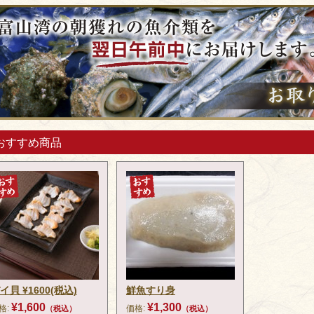
おすすめ商品
イ貝 ¥1600(税込)
鮮魚すり身
¥1,600
¥1,300
格:
価格:
（税込）
（税込）