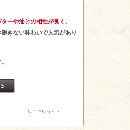
バターや油との相性が良く
、
べ飽きない味わいで人気があり
す。
サバ（マサバ）へ ＞