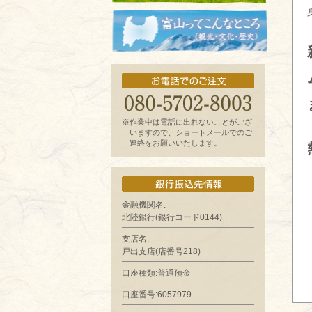
お魚よもやま話
富山ってどんなとこ?（観光・文化・歴
史）
※作業中は電話に出れないことがござ
いますので、ショートメールでのご
連絡をお願いいたします。
金融機関名:
北陸銀行(銀行コード0144)
支店名:
戸出支店(店番号218)
口座種類:普通預金
口座番号:6057979