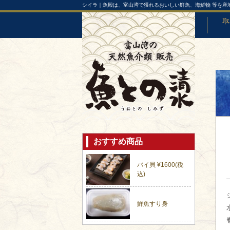
シイラ｜魚殿は、富山湾で獲れるおいしい鮮魚、海鮮物 等を産
取り扱
おすすめ商品
バイ貝 ¥1600(税
込)
鮮魚すり身