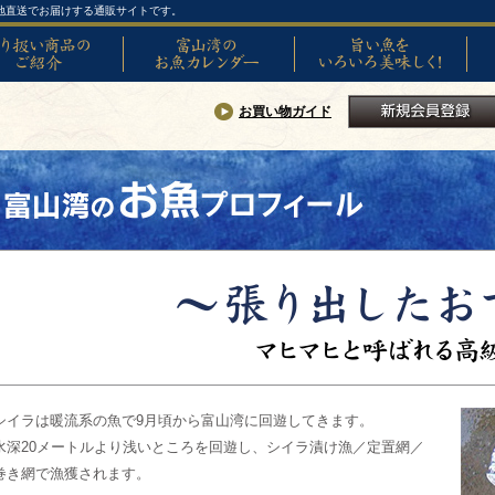
地直送でお届けする通販サイトです。
い商品のご紹介
富山湾のお魚カレンダー
旨い魚をいろいろ美味しく!
SNS
お買い物ガイド
新規会員登録
シイラは暖流系の魚で9月頃から富山湾に回遊してきます。
水深20メートルより浅いところを回遊し、シイラ漬け漁／定置網／
巻き網で漁獲されます。