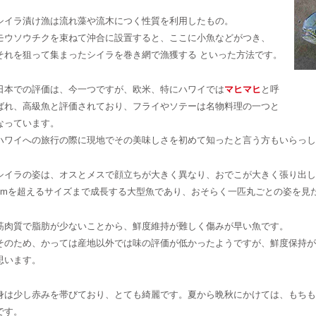
シイラ漬け漁は流れ藻や流木につく性質を利用したもの。
モウソウチクを束ねて沖合に設置すると、ここに小魚などがつき、
それを狙って集まったシイラを巻き網で漁獲する といった方法です。
日本での評価は、今一つですが、欧米、特にハワイでは
マヒマヒ
と呼
ばれ、高級魚と評価されており、フライやソテーは名物料理の一つと
なっています。
ハワイへの旅行の際に現地でその美味しさを初めて知ったと言う方もいらっし
シイラの姿は、オスとメスで顔立ちが大きく異なり、おでこが大きく張り出し
2mを超えるサイズまで成長する大型魚であり、おそらく一匹丸ごとの姿を見
筋肉質で脂肪が少ないことから、鮮度維持が難しく傷みが早い魚です。
そのため、かっては産地以外では味の評価が低かったようですが、鮮度保持が
思います。
身は少し赤みを帯びており、とても綺麗です。夏から晩秋にかけては、もちも
です。