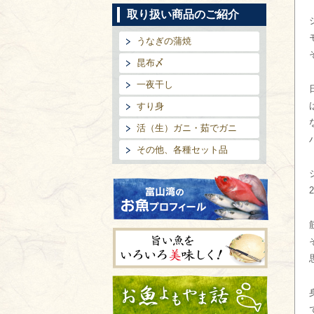
取り扱い商品のご紹介
うなぎの蒲焼
昆布〆
一夜干し
すり身
活（生）ガニ・茹でガニ
その他、各種セット品
富山湾のお魚プロフィール
旨い魚をいろいろ美味しく!