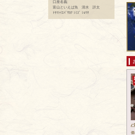
口座名義:
富山といえば魚 清水 詳太
ﾄﾔﾏﾄｲｴﾊﾞｻｶﾅ ｼﾐｽﾞ ｼｮｳﾀ
バ
価